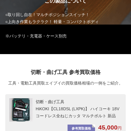
この製品について
○取り回し自在！マルチポジションスイッチ！
○上向き作業もラクラク！ 軽量・コンパクトボディ
※バッテリ・充電器・ケース別売
切断・曲げ工具 参考買取価格
工具・電動工具買取エイブイの買取価格相場の一例をご紹介。
切断・曲げ工具
HiKOKI【CL18DSL (LXPK)】 ハイコーキ 18V
コードレス全ねじカッタ マルチボルト 新品
45,000
円
参考買取価格