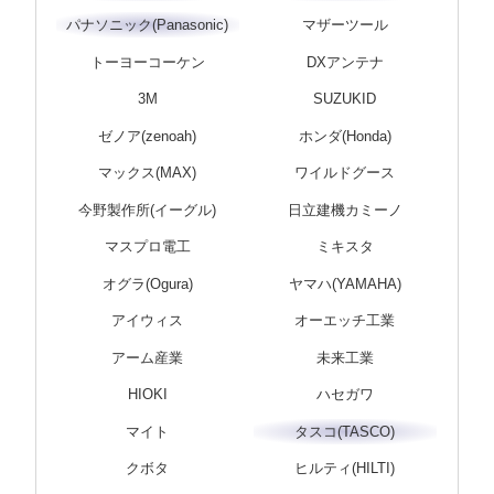
パナソニック(Panasonic)
マザーツール
トーヨーコーケン
DXアンテナ
3M
SUZUKID
ゼノア(zenoah)
ホンダ(Honda)
マックス(MAX)
ワイルドグース
今野製作所(イーグル)
日立建機カミーノ
マスプロ電工
ミキスタ
オグラ(Ogura)
ヤマハ(YAMAHA)
アイウィス
オーエッチ工業
アーム産業
未来工業
HIOKI
ハセガワ
マイト
タスコ(TASCO)
クボタ
ヒルティ(HILTI)