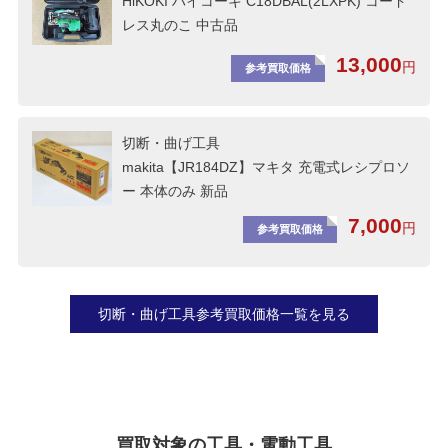
HiKOKI ハイコーキ C18DBAL(2LXPK) コード
レス丸のこ 中古品
13,000
円
参考買取価格
切断・曲げ工具
makita【JR184DZ】マキタ 充電式レシプロソ
ー 本体のみ 新品
7,000
円
参考買取価格
切断・曲げ工具参考買取価格一覧を見る
買取対象の工具・電動工具