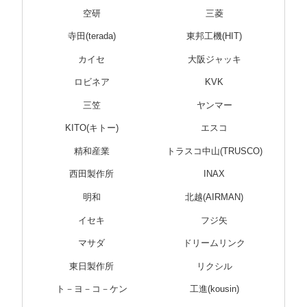
空研
三菱
寺田(terada)
東邦工機(HIT)
カイセ
大阪ジャッキ
ロビネア
KVK
三笠
ヤンマー
KITO(キトー)
エスコ
精和産業
トラスコ中山(TRUSCO)
西田製作所
INAX
明和
北越(AIRMAN)
イセキ
フジ矢
マサダ
ドリームリンク
東日製作所
リクシル
ト－ヨ－コ－ケン
工進(kousin)