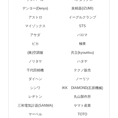
デンヨー(Denyo)
泉精器(IZUMI)
アストロ
イーグルクランプ
マイゾックス
STS
アサダ
パロマ
ピカ
極東
(株)空調服
共立(kyouritsu)
ノリタケ
ハタヤ
千代田精機
テクノ販売
ダイヘン
ノーリツ
シンワ
IKK DIAMOND(石原機械)
レヂトン
丸山製作所
三和電気計器(SANWA)
ヤマト産業
マーベル
TOTO