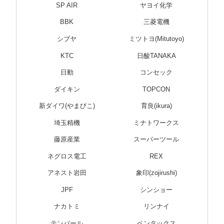
SP AIR
ヤヨイ化学
BBK
三菱電機
シブヤ
ミツトヨ(Mitutoyo)
KTC
日酸TANAKA
日動
コンセック
ダイキン
TOPCON
新ダイワ(やまびこ)
育良(ikura)
埼玉精機
ミナトワークス
藤原産業
スーパーツール
ネグロス電工
REX
アネスト岩田
象印(zojirushi)
JPF
シンショー
ナカトミ
リンナイ
テンパール
ペンタックス