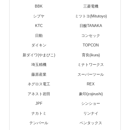
BBK
三菱電機
シブヤ
ミツトヨ(Mitutoyo)
KTC
日酸TANAKA
日動
コンセック
ダイキン
TOPCON
新ダイワ(やまびこ)
育良(ikura)
埼玉精機
ミナトワークス
藤原産業
スーパーツール
ネグロス電工
REX
アネスト岩田
象印(zojirushi)
JPF
シンショー
ナカトミ
リンナイ
テンパール
ペンタックス