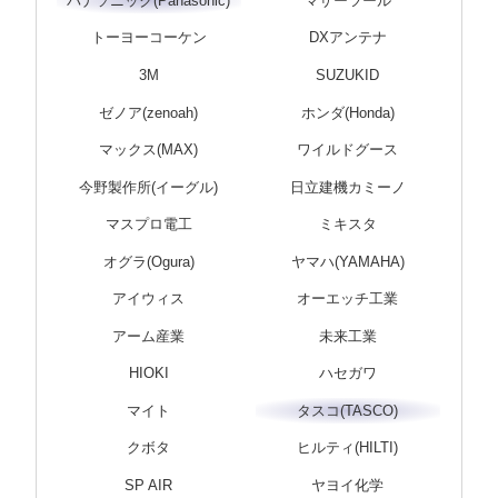
パナソニック(Panasonic)
マザーツール
トーヨーコーケン
DXアンテナ
3M
SUZUKID
ゼノア(zenoah)
ホンダ(Honda)
マックス(MAX)
ワイルドグース
今野製作所(イーグル)
日立建機カミーノ
マスプロ電工
ミキスタ
オグラ(Ogura)
ヤマハ(YAMAHA)
アイウィス
オーエッチ工業
アーム産業
未来工業
HIOKI
ハセガワ
マイト
タスコ(TASCO)
クボタ
ヒルティ(HILTI)
SP AIR
ヤヨイ化学