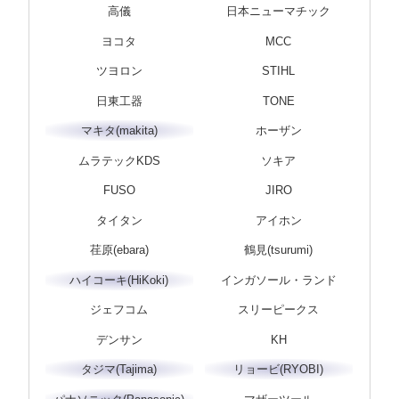
高儀
日本ニューマチック
ヨコタ
MCC
ツヨロン
STIHL
日東工器
TONE
マキタ(makita)
ホーザン
ムラテックKDS
ソキア
FUSO
JIRO
タイタン
アイホン
荏原(ebara)
鶴見(tsurumi)
ハイコーキ(HiKoki)
インガソール・ランド
ジェフコム
スリーピークス
デンサン
KH
タジマ(Tajima)
リョービ(RYOBI)