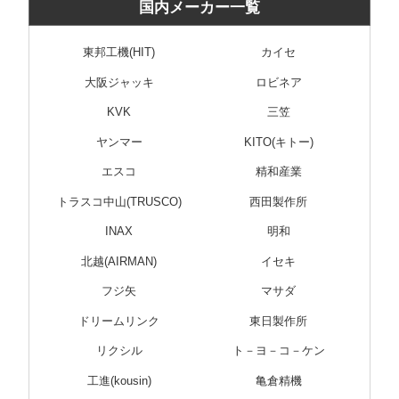
国内メーカー一覧
東邦工機(HIT)
カイセ
大阪ジャッキ
ロビネア
KVK
三笠
ヤンマー
KITO(キトー)
エスコ
精和産業
トラスコ中山(TRUSCO)
西田製作所
INAX
明和
北越(AIRMAN)
イセキ
フジ矢
マサダ
ドリームリンク
東日製作所
リクシル
ト－ヨ－コ－ケン
工進(kousin)
亀倉精機