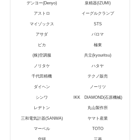
デンヨー(Denyo)
泉精器(IZUMI)
アストロ
イーグルクランプ
マイゾックス
STS
アサダ
パロマ
ピカ
極東
(株)空調服
共立(kyouritsu)
ノリタケ
ハタヤ
千代田精機
テクノ販売
ダイヘン
ノーリツ
シンワ
IKK DIAMOND(石原機械)
レヂトン
丸山製作所
三和電気計器(SANWA)
ヤマト産業
マーベル
TOTO
空研
三菱