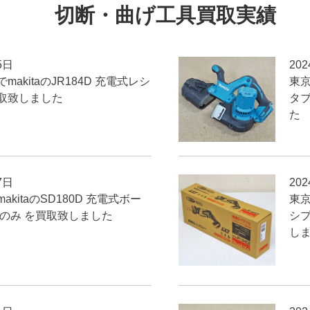
切断・曲げ工具買取実績
5日
20
akitaのJR184D 充電式レシ
東京
取致しました
タブ
た
7日
20
kitaのSD180D 充電式ボー
東京
体のみ を買取致しました
シプ
し