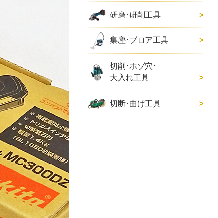
研磨･研削工具
集塵･ブロア工具
切削･ホゾ穴･
大入れ工具
切断･曲げ工具