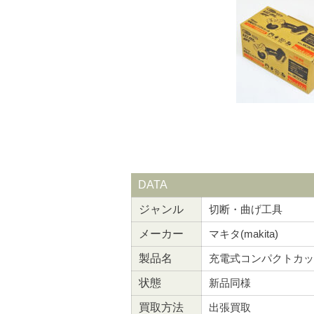
DATA
ジャンル
切断・曲げ工具
メーカー
マキタ(makita)
製品名
充電式コンパクトカッ
状態
新品同様
買取方法
出張買取