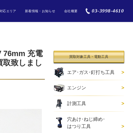
03-3998-4610
対応エリア
新着情報・お知らせ
会社概要
 76mm 充電
買取対象工具・電動工具
買取致しまし
エア･ガス･釘打ち工具
エンジン
計測工具
穴あけ･ねじ締め･
はつり工具