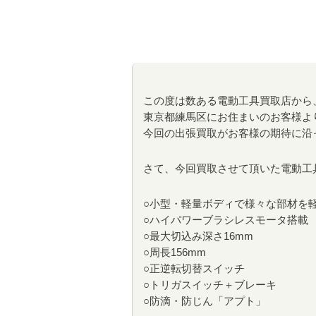
この度は数ある電動工具買取店から
東京都練馬区にお住まいのお客様よ
今回の出張買取がお客様の期待に沿
さて、今回買取させて頂いた電動工具はm
○小型・軽量ボディで様々な部材を軽
○ハイパワーブラシレスモータ搭載
○最大切込み深さ16mm
○周長156mm
○正逆転切替スイッチ
○トリガスイッチ＋ブレーキ
○防滴・防じん「アプト」