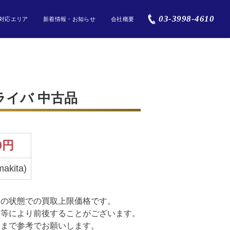
03-3998-4610
対応エリア
新着情報・お知らせ
会社概要
ドライバ 中古品
0
円
kita)
品の状態での買取上限価格です。
動等により前後することがございます。
くまで参考でお願いします。