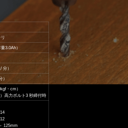
タ
テリ
量3.0Ah）
転/ 分）
 分）
0kgf・cm）
.9）高力ボルト3 秒締付時
14
12
 125mm