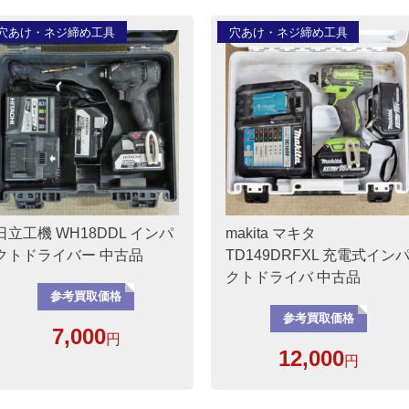
穴あけ・ネジ締め工具
穴あけ・ネジ締め工具
日立工機 WH18DDL インパ
makita マキタ
クトドライバー 中古品
TD149DRFXL 充電式イン
クトドライバ 中古品
参考買取価格
参考買取価格
7,000
円
12,000
円