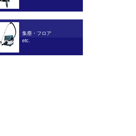
集塵・フロア
etc.