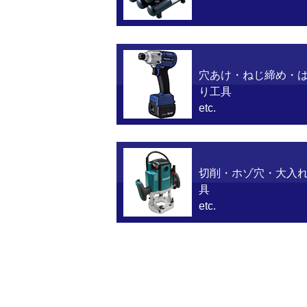
穴あけ・ねじ締め・
り工具
etc.
切削・ホゾ穴・大入
具
etc.