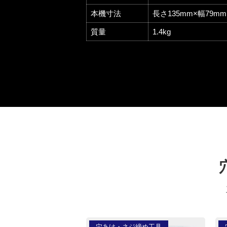
本機寸法
長さ135mm×幅79mm
質量
1.4kg
穴あけ・ネジ締め工具