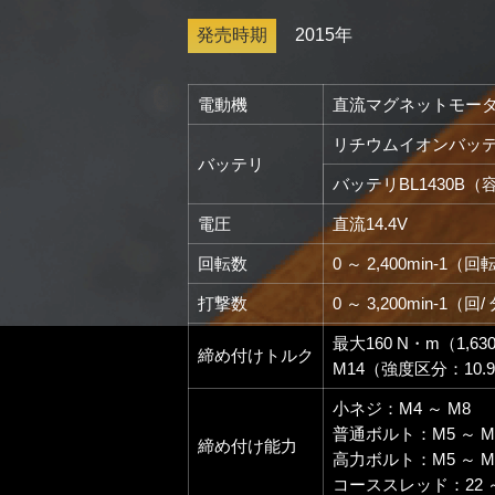
発売時期
2015年
電動機
直流マグネットモー
リチウムイオンバッ
バッテリ
バッテリBL1430B（容
電圧
直流14.4V
回転数
0 ～ 2,400min-1（回
打撃数
0 ～ 3,200min-1（回/
最大160 N・m（1,63
締め付けトルク
M14（強度区分：10
小ネジ：M4 ～ M8
普通ボルト：M5 ～ M
締め付け能力
高力ボルト：M5 ～ M
コーススレッド：22 ～