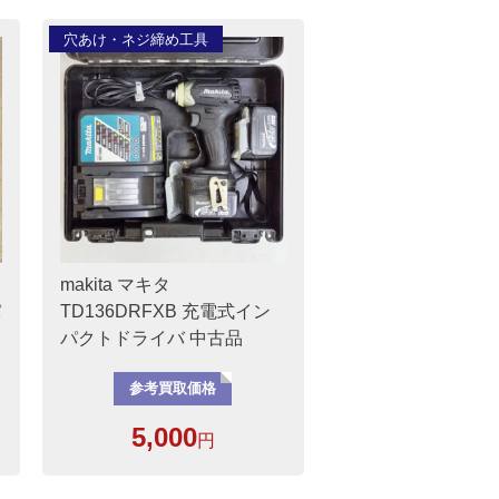
穴あけ・ネジ締め工具
makita マキタ
パ
TD136DRFXB 充電式イン
パクトドライバ 中古品
参考買取価格
5,000
円