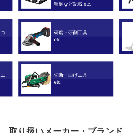
種類など記載 etc.
はつ
研磨・研削工具
etc.
れ工
切断・曲げ工具
etc.
取り扱いメーカー・ブランド