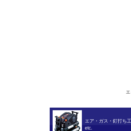
エ
エア・ガス・釘打ち
etc.