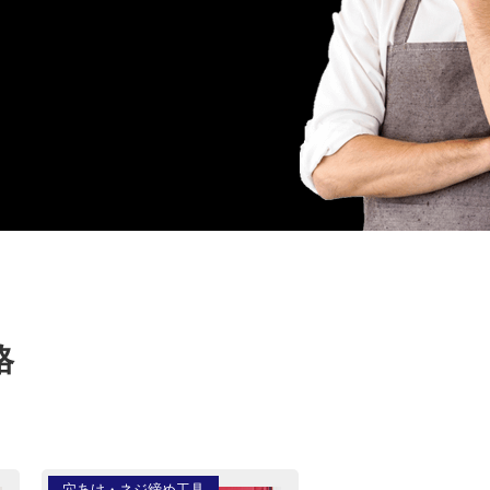
格
穴あけ・ネジ締め工具