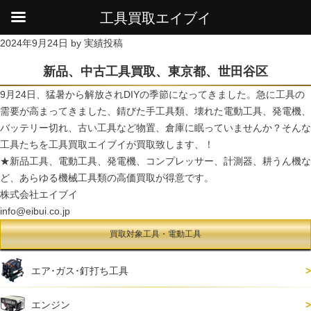
工具買取エイブイ
HOME
新着情報・お知らせ
新品、中古工具買取、東京都、世田谷区
2024年9月24日
by
実績投稿
新品、中古工具買取、東京都、世田谷区
9月24日、猛暑から解放されDIYの季節になってきました。急に工具の
需要が高まってきました、錆びた手工具類、壊れた電動工具、発電機、
バッテリー切れ、古い工具など物置、倉庫に眠っていませんか？そんな
工具たちを工具買取エイブイが買取致します、！
★新品工具、電動工具、発電機、コンプレッサー、計測器、耕うん機な
ど、あらゆる機械工具類の高価買取が得意です。
株式会社エイブイ
info@eibui.co.jp
買取対象工具・電動工具
エア･ガス･釘打ち工具
エンジン