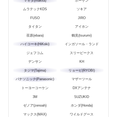
マキタ(makita)
ホーザン
ムラテックKDS
ソキア
FUSO
JIRO
タイタン
アイホン
荏原(ebara)
鶴見(tsurumi)
ハイコーキ(HiKoki)
インガソール・ランド
ジェフコム
スリーピークス
デンサン
KH
タジマ(Tajima)
リョービ(RYOBI)
パナソニック(Panasonic)
マザーツール
トーヨーコーケン
DXアンテナ
3M
SUZUKID
ゼノア(zenoah)
ホンダ(Honda)
マックス(MAX)
ワイルドグース