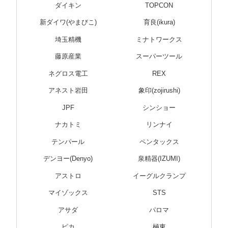
ダイキン
TOPCON
新ダイワ(やまびこ)
育良(ikura)
埼玉精機
ミナトワークス
藤原産業
スーパーツール
ネグロス電工
REX
アネスト岩田
象印(zojirushi)
JPF
シンショー
ナカトミ
リンナイ
テンパール
ペンタックス
デンヨー(Denyo)
泉精器(IZUMI)
アストロ
イーグルクランプ
マイゾックス
STS
アサダ
パロマ
ピカ
極東