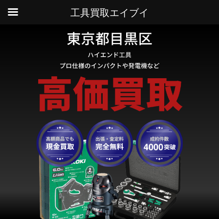
工具買取エイブイ
HOME
買取実績
目黒区