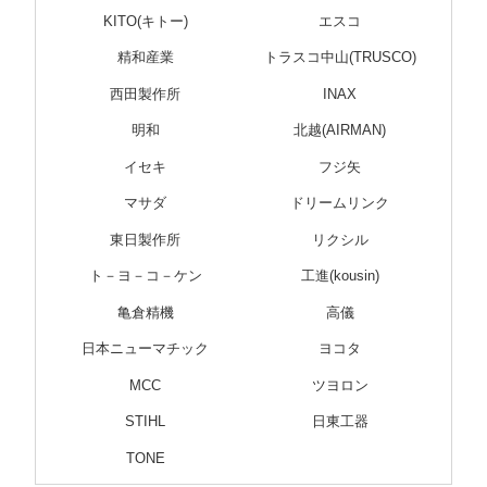
KITO(キトー)
エスコ
精和産業
トラスコ中山(TRUSCO)
西田製作所
INAX
明和
北越(AIRMAN)
イセキ
フジ矢
マサダ
ドリームリンク
東日製作所
リクシル
ト－ヨ－コ－ケン
工進(kousin)
亀倉精機
高儀
日本ニューマチック
ヨコタ
MCC
ツヨロン
STIHL
日東工器
TONE