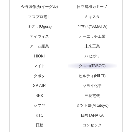
今野製作所(イーグル)
日立建機カミーノ
マスプロ電工
ミキスタ
オグラ(Ogura)
ヤマハ(YAMAHA)
アイウィス
オーエッチ工業
アーム産業
未来工業
HIOKI
ハセガワ
マイト
タスコ(TASCO)
クボタ
ヒルティ(HILTI)
SP AIR
ヤヨイ化学
BBK
三菱電機
シブヤ
ミツトヨ(Mitutoyo)
KTC
日酸TANAKA
日動
コンセック