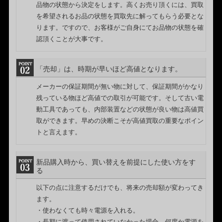
品物の状態から決定をします。高くお売り頂くには、買取
を希望されるお品の状態を買取先に解ってもらう必要とな
ります。ですので、お客様がご自身にてお品物の状態を確
認頂くことが大事です。
「売却」は、時期が早いほど高値となります。
メーカーの保証期間が無い物に対して、保証期間がかなり
残っている物ほど高値での取引が可能です。そして古い電
動工具であっても、内部装置などの状態が良い物は高値買
取ができます。早めの決断こそが高値買取の重要なポイン
トと言えます。
新品購入時から、買い替えを前提にした使い方をす
る
以下の点に注意するだけでも、将来の売却額が変わってき
ます。
・使わなくても時々電源を入れる。
・長期に渡って使用されていなかった場合、何度か電源を