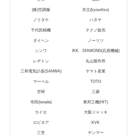
(株)空調服
共立(kyouritsu)
ノリタケ
ハタヤ
千代田精機
テクノ販売
ダイヘン
ノーリツ
シンワ
IKK DIAMOND(石原機械)
レヂトン
丸山製作所
三和電気計器(SANWA)
ヤマト産業
マーベル
TOTO
空研
三菱
寺田(terada)
東邦工機(HIT)
カイセ
大阪ジャッキ
ロビネア
KVK
三笠
ヤンマー